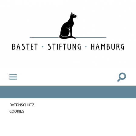
Bastet
Stiftung
Hamburg
Suchfe
Mobile-
ein-/a
Menü
ein-/ausblenden
DATENSCHUTZ
COOKIES