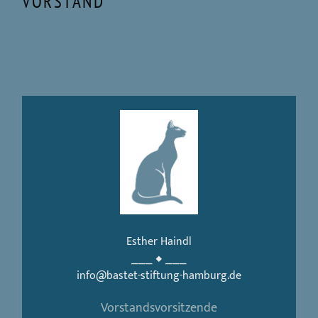
VORSTAND
Esther Haindl
⎯⎯⎯ ◆ ⎯⎯⎯
info@bastet-stiftung-hamburg.de
Vorstandsvorsitzende