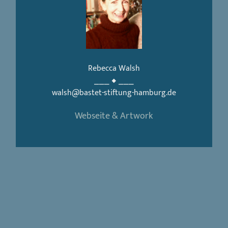
Rebecca Walsh
⎯⎯⎯ ◆ ⎯⎯⎯
walsh@bastet-stiftung-hamburg.de
Webseite & Artwork