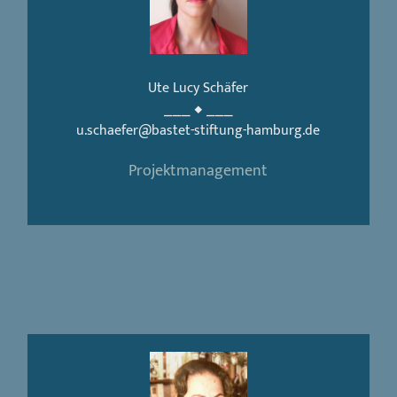
Ute Lucy Schäfer
⎯⎯⎯ ◆ ⎯⎯⎯
u.schaefer@bastet-stiftung-hamburg.de
Projektmanagement